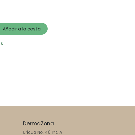
Añadir a la cesta
os
DermaZona
Uricua No. 40 Int. A